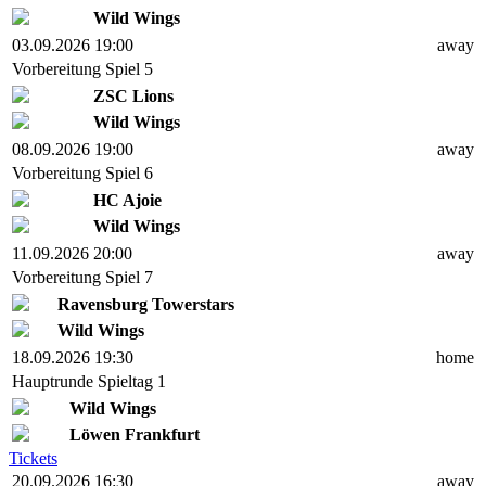
Wild Wings
03.09.2026 19:00
away
Vorbereitung Spiel 5
ZSC Lions
Wild Wings
08.09.2026 19:00
away
Vorbereitung Spiel 6
HC Ajoie
Wild Wings
11.09.2026 20:00
away
Vorbereitung Spiel 7
Ravensburg Towerstars
Wild Wings
18.09.2026 19:30
home
Hauptrunde Spieltag 1
Wild Wings
Löwen Frankfurt
Tickets
20.09.2026 16:30
away