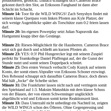
positionieren, geblockt. Danach schlängelt sich Cameron Brace
gekonnt durch den Slot, an Erikssons Fanghand ist dann aber
Schicht im Schacht.
Minute 14:
Toor für die WILD WINGS! Zach Senyshyn findet mit
seinem klasse Querpass vom linken Pfosten aus Kyle Platzer, der
sich wenige Augenblicke später als Torschütze zum 0:2 feiern lassen
darf.
Minute 20:
Im eigenen Powerplay setzt Julian Napravnik das
Hartgummi knapp über das Gestänge.
Minute 21:
Riesen-Möglichkeit für die Hausherren. Cameron Brace
setzt sich gut durch und schließt am kurzen Pfosten ab.
Minute 23:
YES: 0:3! Phil Hungerecker legt mit seinem Zuspiel
perfekt für Teamkollege Daniel Pfaffengut auf, der die Gunst der
Stunde nutzt und somit seinen Doppelpack schnürt.
Minute 25:
Den ersten Versuch verbucht Cody Kunyk auf seinem
Konto, der somit einen Abpraller von Erikssons Schoner erzwingt.
Den Rebound schnappt sich daraufhin Cameron Brace, doch dieses
Mal hält „Jocke“ die Scheibe sicher.
Minute 31:
Die Frankfurter lassen nicht nach und verringern somit
den Spielstand auf 1:3. Maksim Matushkin mit dem klasse Schuss
von der Blauen, der von einem Schwenninger unglücklich
abgefälscht wird und Eriksson somit keine Reaktionszeit lässt.
Minute 33:
Dass Unterzahl nicht unbedingt ein Nachteil ist, zeigten
die WILD WINGS schon des Öfteren. Ohne Gegenpressing und