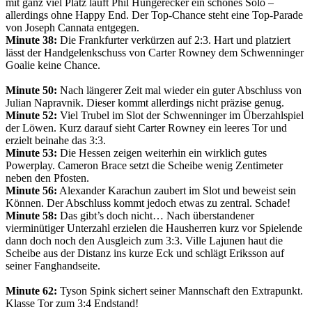
mit ganz viel Platz läuft Phil Hungerecker ein schönes Solo –
allerdings ohne Happy End. Der Top-Chance steht eine Top-Parade
von Joseph Cannata entgegen.
Minute 38:
Die Frankfurter verkürzen auf 2:3. Hart und platziert
lässt der Handgelenkschuss von Carter Rowney dem Schwenninger
Goalie keine Chance.
Minute 50:
Nach längerer Zeit mal wieder ein guter Abschluss von
Julian Napravnik. Dieser kommt allerdings nicht präzise genug.
Minute 52:
Viel Trubel im Slot der Schwenninger im Überzahlspiel
der Löwen. Kurz darauf sieht Carter Rowney ein leeres Tor und
erzielt beinahe das 3:3.
Minute 53:
Die Hessen zeigen weiterhin ein wirklich gutes
Powerplay. Cameron Brace setzt die Scheibe wenig Zentimeter
neben den Pfosten.
Minute 56:
Alexander Karachun zaubert im Slot und beweist sein
Können. Der Abschluss kommt jedoch etwas zu zentral. Schade!
Minute 58:
Das gibt’s doch nicht… Nach überstandener
vierminütiger Unterzahl erzielen die Hausherren kurz vor Spielende
dann doch noch den Ausgleich zum 3:3. Ville Lajunen haut die
Scheibe aus der Distanz ins kurze Eck und schlägt Eriksson auf
seiner Fanghandseite.
Minute 62:
Tyson Spink sichert seiner Mannschaft den Extrapunkt.
Klasse Tor zum 3:4 Endstand!