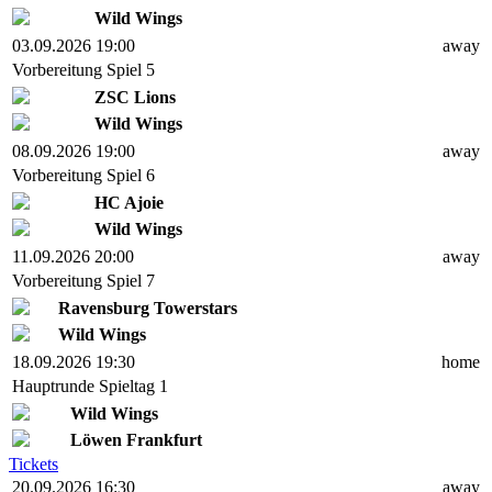
Wild Wings
03.09.2026 19:00
away
Vorbereitung Spiel 5
ZSC Lions
Wild Wings
08.09.2026 19:00
away
Vorbereitung Spiel 6
HC Ajoie
Wild Wings
11.09.2026 20:00
away
Vorbereitung Spiel 7
Ravensburg Towerstars
Wild Wings
18.09.2026 19:30
home
Hauptrunde Spieltag 1
Wild Wings
Löwen Frankfurt
Tickets
20.09.2026 16:30
away