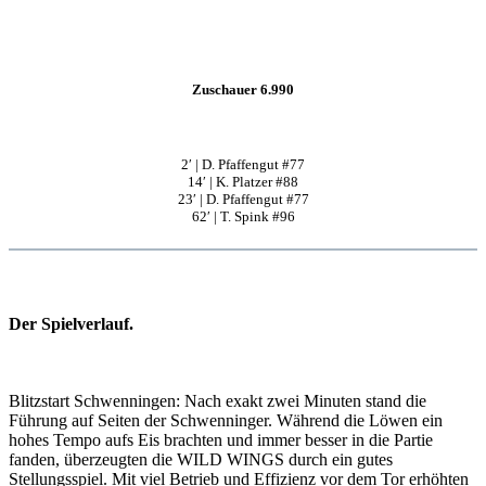
Zuschauer
6.990
2′ | D. Pfaffengut #77
14′ | K. Platzer #88
23′ | D. Pfaffengut #77
62′ | T. Spink #96
Der Spielverlauf.
Blitzstart Schwenningen: Nach exakt zwei Minuten stand die
Führung auf Seiten der Schwenninger. Während die Löwen ein
hohes Tempo aufs Eis brachten und immer besser in die Partie
fanden, überzeugten die WILD WINGS durch ein gutes
Stellungsspiel. Mit viel Betrieb und Effizienz vor dem Tor erhöhten