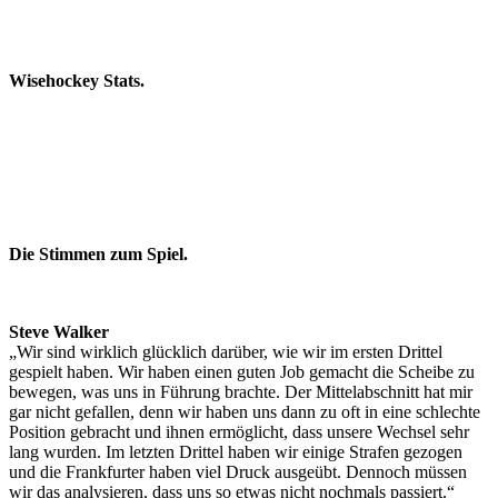
Wisehockey Stats.
Die Stimmen zum Spiel.
Steve Walker
„Wir sind wirklich glücklich darüber, wie wir im ersten Drittel
gespielt haben. Wir haben einen guten Job gemacht die Scheibe zu
bewegen, was uns in Führung brachte. Der Mittelabschnitt hat mir
gar nicht gefallen, denn wir haben uns dann zu oft in eine schlechte
Position gebracht und ihnen ermöglicht, dass unsere Wechsel sehr
lang wurden. Im letzten Drittel haben wir einige Strafen gezogen
und die Frankfurter haben viel Druck ausgeübt. Dennoch müssen
wir das analysieren, dass uns so etwas nicht nochmals passiert.“