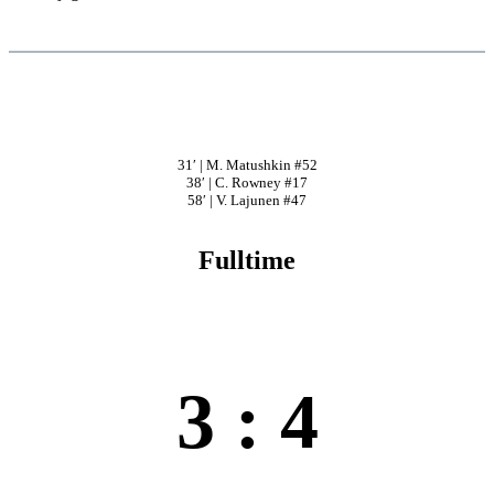
31′ | M. Matushkin #52
38′ | C. Rowney #17
58′ | V. Lajunen #47
Fulltime
3 : 4