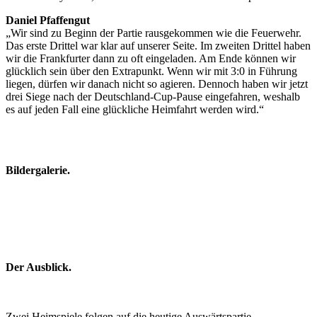
Daniel Pfaffengut
„Wir sind zu Beginn der Partie rausgekommen wie die Feuerwehr.
Das erste Drittel war klar auf unserer Seite. Im zweiten Drittel haben
wir die Frankfurter dann zu oft eingeladen. Am Ende können wir
glücklich sein über den Extrapunkt. Wenn wir mit 3:0 in Führung
liegen, dürfen wir danach nicht so agieren. Dennoch haben wir jetzt
drei Siege nach der Deutschland-Cup-Pause eingefahren, weshalb
es auf jeden Fall eine glückliche Heimfahrt werden wird.“
Bildergalerie.
Der Ausblick.
Zwei Heimspiele folgen auf die heutige Auswärtspartie.