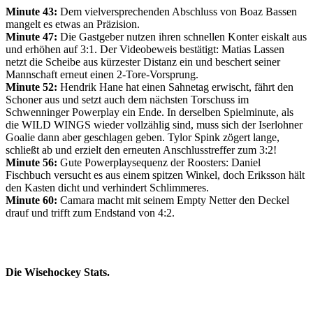
Minute 43:
Dem vielversprechenden Abschluss von Boaz Bassen
mangelt es etwas an Präzision.
Minute 47:
Die Gastgeber nutzen ihren schnellen Konter eiskalt aus
und erhöhen auf 3:1. Der Videobeweis bestätigt: Matias Lassen
netzt die Scheibe aus kürzester Distanz ein und beschert seiner
Mannschaft erneut einen 2-Tore-Vorsprung.
Minute 52:
Hendrik Hane hat einen Sahnetag erwischt, fährt den
Schoner aus und setzt auch dem nächsten Torschuss im
Schwenninger Powerplay ein Ende. In derselben Spielminute, als
die WILD WINGS wieder vollzählig sind, muss sich der Iserlohner
Goalie dann aber geschlagen geben. Tylor Spink zögert lange,
schließt ab und erzielt den erneuten Anschlusstreffer zum 3:2!
Minute 56:
Gute Powerplaysequenz der Roosters: Daniel
Fischbuch versucht es aus einem spitzen Winkel, doch Eriksson hält
den Kasten dicht und verhindert Schlimmeres.
Minute 60:
Camara macht mit seinem Empty Netter den Deckel
drauf und trifft zum Endstand von 4:2.
Die Wisehockey Stats.