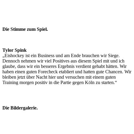
Die Stimme zum Spiel.
Tylor Spink
„Eishockey ist ein Business und am Ende brauchen wir Siege.
Dennoch nehmen wir viel Positives aus diesem Spiel mit und ich
glaube, dass wir ein besseres Ergebnis verdient gehabt hätten. Wir
haben einen guten Forecheck etabliert und hatten gute Chancen. Wir
bleiben jetzt über Nacht hier und versuchen mit einem guten
Training morgen positiv in die Partie gegen Köln zu starten.“
Die Bildergalerie.