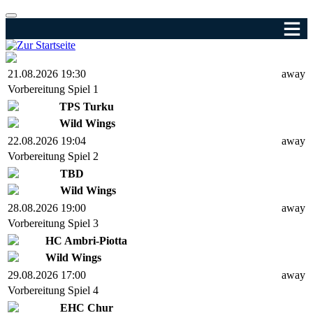
21.08.2026 19:30
away
Vorbereitung Spiel 1
TPS Turku
Wild Wings
22.08.2026 19:04
away
Vorbereitung Spiel 2
TBD
Wild Wings
28.08.2026 19:00
away
Vorbereitung Spiel 3
HC Ambri-Piotta
Wild Wings
29.08.2026 17:00
away
Vorbereitung Spiel 4
EHC Chur