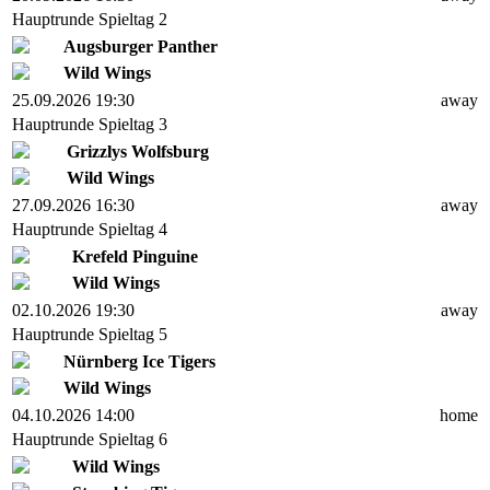
Hauptrunde Spieltag 2
Augsburger Panther
Wild Wings
25.09.2026 19:30
away
Hauptrunde Spieltag 3
Grizzlys Wolfsburg
Wild Wings
27.09.2026 16:30
away
Hauptrunde Spieltag 4
Krefeld Pinguine
Wild Wings
02.10.2026 19:30
away
Hauptrunde Spieltag 5
Nürnberg Ice Tigers
Wild Wings
04.10.2026 14:00
home
Hauptrunde Spieltag 6
Wild Wings