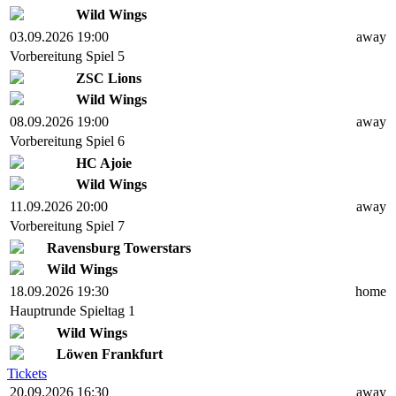
Wild Wings
03.09.2026 19:00
away
Vorbereitung Spiel 5
ZSC Lions
Wild Wings
08.09.2026 19:00
away
Vorbereitung Spiel 6
HC Ajoie
Wild Wings
11.09.2026 20:00
away
Vorbereitung Spiel 7
Ravensburg Towerstars
Wild Wings
18.09.2026 19:30
home
Hauptrunde Spieltag 1
Wild Wings
Löwen Frankfurt
Tickets
20.09.2026 16:30
away