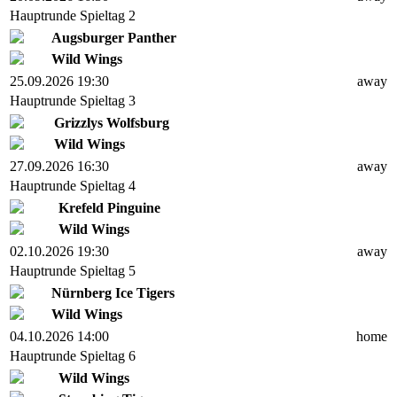
Hauptrunde Spieltag 2
Augsburger Panther
Wild Wings
25.09.2026 19:30
away
Hauptrunde Spieltag 3
Grizzlys Wolfsburg
Wild Wings
27.09.2026 16:30
away
Hauptrunde Spieltag 4
Krefeld Pinguine
Wild Wings
02.10.2026 19:30
away
Hauptrunde Spieltag 5
Nürnberg Ice Tigers
Wild Wings
04.10.2026 14:00
home
Hauptrunde Spieltag 6
Wild Wings