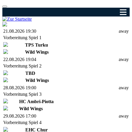
21.08.2026 19:30
away
Vorbereitung Spiel 1
TPS Turku
Wild Wings
22.08.2026 19:04
away
Vorbereitung Spiel 2
TBD
Wild Wings
28.08.2026 19:00
away
Vorbereitung Spiel 3
HC Ambri-Piotta
Wild Wings
29.08.2026 17:00
away
Vorbereitung Spiel 4
EHC Chur