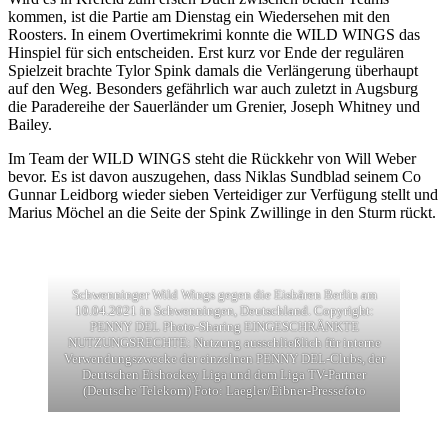
kommen, ist die Partie am Dienstag ein Wiedersehen mit den
Roosters. In einem Overtimekrimi konnte die WILD WINGS das
Hinspiel für sich entscheiden. Erst kurz vor Ende der regulären
Spielzeit brachte Tylor Spink damals die Verlängerung überhaupt
auf den Weg. Besonders gefährlich war auch zuletzt in Augsburg
die Paradereihe der Sauerländer um Grenier, Joseph Whitney und
Bailey.
Im Team der WILD WINGS steht die Rückkehr von Will Weber
bevor. Es ist davon auszugehen, dass Niklas Sundblad seinem Co
Gunnar Leidborg wieder sieben Verteidiger zur Verfügung stellt und
Marius Möchel an die Seite der Spink Zwillinge in den Sturm rückt.
Schwenninger Wild Wings gegen die Eisbären Berlin am
10.04.2021 in Schwenningen, Deutschland. Copyright:
PENNY DEL Photo-Sharing EINGESCHRÄNKTE
NUTZUNGSRECHTE: Nutzung ausschließlich für interne
Verwendungszwecke der einzelnen PENNY DEL-Clubs, der
Deutschen Eishockey Liga und dem Liga TV-Partner
(Deutsche Telekom) Foto: Laegler/Eibner-Pressefoto