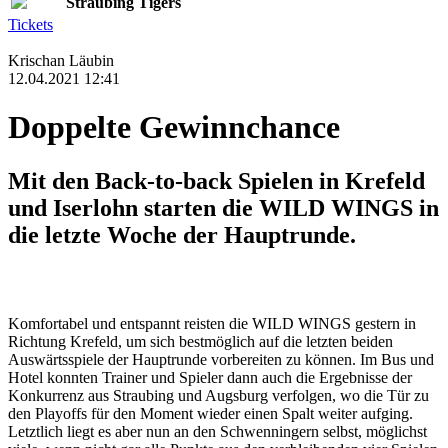
Straubing Tigers
Tickets
Krischan Läubin
12.04.2021 12:41
Doppelte Gewinnchance
Mit den Back-to-back Spielen in Krefeld
und Iserlohn starten die WILD WINGS in
die letzte Woche der Hauptrunde.
Komfortabel und entspannt reisten die WILD WINGS gestern in
Richtung Krefeld, um sich bestmöglich auf die letzten beiden
Auswärtsspiele der Hauptrunde vorbereiten zu können. Im Bus und
Hotel konnten Trainer und Spieler dann auch die Ergebnisse der
Konkurrenz aus Straubing und Augsburg verfolgen, wo die Tür zu
den Playoffs für den Moment wieder einen Spalt weiter aufging.
Letztlich liegt es aber nun an den Schwenningern selbst, möglichst