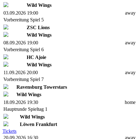
Wild Wings
03.09.2026 19:00
away
Vorbereitung Spiel 5
ZSC Lions
Wild Wings
08.09.2026 19:00
away
Vorbereitung Spiel 6
HC Ajoie
Wild Wings
11.09.2026 20:00
away
Vorbereitung Spiel 7
Ravensburg Towerstars
Wild Wings
18.09.2026 19:30
home
Hauptrunde Spieltag 1
Wild Wings
Löwen Frankfurt
Tickets
20.09.2026 16:30
away