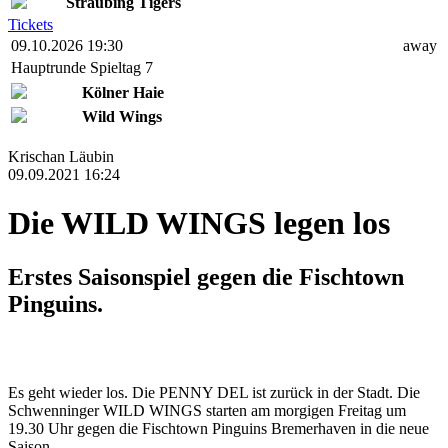
Straubing Tigers
Tickets
09.10.2026 19:30
away
Hauptrunde Spieltag 7
Kölner Haie
Wild Wings
Krischan Läubin
09.09.2021 16:24
Die WILD WINGS legen los
Erstes Saisonspiel gegen die Fischtown
Pinguins.
Es geht wieder los. Die PENNY DEL ist zurück in der Stadt. Die
Schwenninger WILD WINGS starten am morgigen Freitag um
19.30 Uhr gegen die Fischtown Pinguins Bremerhaven in die neue
Saison.