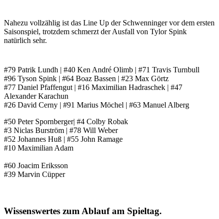
Nahezu vollzählig ist das Line Up der Schwenninger vor dem ersten
Saisonspiel, trotzdem schmerzt der Ausfall von Tylor Spink
natürlich sehr.
#79 Patrik Lundh | #40 Ken André Olimb | #71 Travis Turnbull
#96 Tyson Spink | #64 Boaz Bassen | #23 Max Görtz
#77 Daniel Pfaffengut | #16 Maximilian Hadraschek | #47
Alexander Karachun
#26 David Cerny | #91 Marius Möchel | #63 Manuel Alberg
#50 Peter Spornberger| #4 Colby Robak
#3 Niclas Burström | #78 Will Weber
#52 Johannes Huß | #55 John Ramage
#10 Maximilian Adam
#60 Joacim Eriksson
#39 Marvin Cüpper
Wissenswertes zum Ablauf am Spieltag.