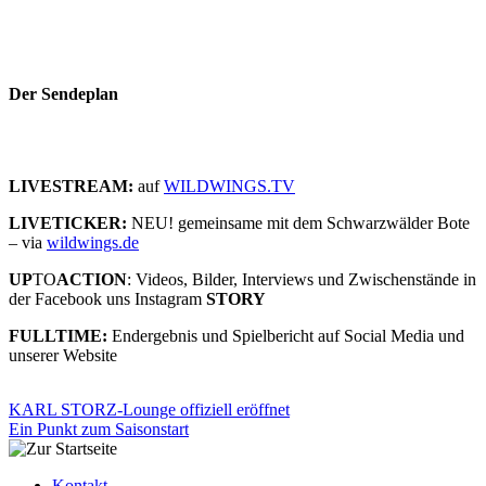
Der Sendeplan
LIVESTREAM:
auf
WILDWINGS.TV
LIVETICKER:
NEU! gemeinsame mit dem Schwarzwälder Bote
– via
wildwings.de
UP
TO
ACTION
: Videos, Bilder, Interviews und Zwischenstände in
der Facebook uns Instagram
STORY
FULLTIME:
Endergebnis und Spielbericht auf Social Media und
unserer Website
Beitragsnavigation
KARL STORZ-Lounge offiziell eröffnet
Ein Punkt zum Saisonstart
Kontakt