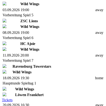
Wild Wings
03.09.2026 19:00
away
Vorbereitung Spiel 5
ZSC Lions
Wild Wings
08.09.2026 19:00
away
Vorbereitung Spiel 6
HC Ajoie
Wild Wings
11.09.2026 20:00
away
Vorbereitung Spiel 7
Ravensburg Towerstars
Wild Wings
18.09.2026 19:30
home
Hauptrunde Spieltag 1
Wild Wings
Löwen Frankfurt
Tickets
20.09.2026 16:30
away