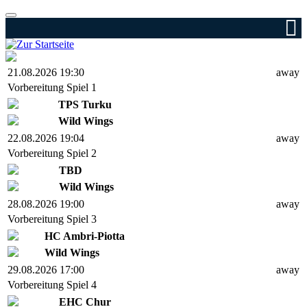
21.08.2026 19:30
away
Vorbereitung Spiel 1
TPS Turku
Wild Wings
22.08.2026 19:04
away
Vorbereitung Spiel 2
TBD
Wild Wings
28.08.2026 19:00
away
Vorbereitung Spiel 3
HC Ambri-Piotta
Wild Wings
29.08.2026 17:00
away
Vorbereitung Spiel 4
EHC Chur