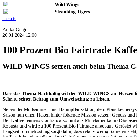
Wild Wings
Straubing Tigers
Tickets
Anika Geiger
26.01.2024 12:00
100 Prozent Bio Fairtrade Kaff
WILD WINGS setzen auch beim Thema Gen
Dass das Thema Nachhaltigkeit den WILD WINGS am Herzen liegt
Schritt, seinen Beitrag zum Umweltschutz zu leisten.
Neben der Müllsammel- und Baumpflanzaktion, dem Pfandbechersyst
Saison nun einen Haken hinter folgende Mission setzen: Genuss und 
Der Kaffee namens Confianza kommt aus Mittelamerika und Südasien. 
Robusta und wird zu 100 Prozent Bio Fairtrade angebaut. Geröstet wird
Langzeittrommelröstung sorgt dafür, dass relativ wenig Säure ents
Kaffees folgendermaßen: „Der Cafe Crema ist nussiger Art und der Es