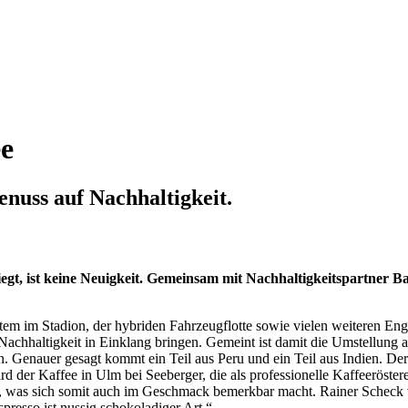
ee
uss auf Nachhaltigkeit.
, ist keine Neuigkeit. Gemeinsam mit Nachhaltigkeitspartner B
em im Stadion, der hybriden Fahrzeugflotte sowie vielen weiteren E
Nachhaltigkeit in Einklang bringen. Gemeint ist damit die Umstellung
Genauer gesagt kommt ein Teil aus Peru und ein Teil aus Indien. Der
 der Kaffee in Ulm bei Seeberger, die als professionelle Kaffeeröstere
teht, was sich somit auch im Geschmack bemerkbar macht. Rainer Sche
presso ist nussig schokoladiger Art.“