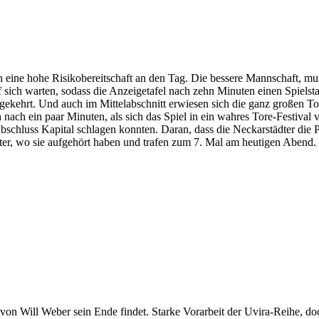
ne hohe Risikobereitschaft an den Tag. Die bessere Mannschaft, mus
f sich warten, sodass die Anzeigetafel nach zehn Minuten einen Spielst
gekehrt. Und auch im Mittelabschnitt erwiesen sich die ganz großen Tor
ach ein paar Minuten, als sich das Spiel in ein wahres Tore-Festival ve
luss Kapital schlagen konnten. Daran, dass die Neckarstädter die Par
 weiter, wo sie aufgehört haben und trafen zum 7. Mal am heutigen Ab
 Will Weber sein Ende findet. Starke Vorarbeit der Uvira-Reihe, doch 