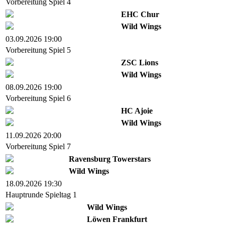
Vorbereitung Spiel 4
EHC Chur
Wild Wings
03.09.2026 19:00
Vorbereitung Spiel 5
ZSC Lions
Wild Wings
08.09.2026 19:00
Vorbereitung Spiel 6
HC Ajoie
Wild Wings
11.09.2026 20:00
Vorbereitung Spiel 7
Ravensburg Towerstars
Wild Wings
18.09.2026 19:30
Hauptrunde Spieltag 1
Wild Wings
Löwen Frankfurt