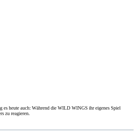
ging es heute auch: Während die WILD WINGS ihr eigenes Spiel
rs zu reagieren.