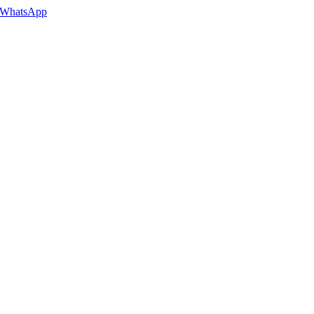
COMMUNITY
HELIOS ARENA
FANS
BUSINESS