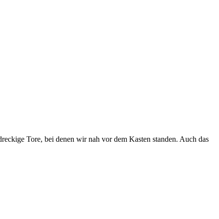
h dreckige Tore, bei denen wir nah vor dem Kasten standen. Auch das