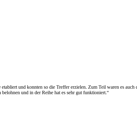
 etabliert und konnten so die Treffer erzielen. Zum Teil waren es auc
 belohnen und in der Reihe hat es sehr gut funktioniert.“