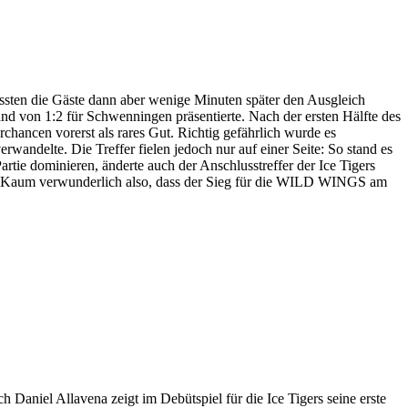
sten die Gäste dann aber wenige Minuten später den Ausgleich
and von 1:2 für Schwenningen präsentierte. Nach der ersten Hälfte des
chancen vorerst als rares Gut. Richtig gefährlich wurde es
rwandelte. Die Treffer fielen jedoch nur auf einer Seite: So stand es
tie dominieren, änderte auch der Anschlusstreffer der Ice Tigers
end. Kaum verwunderlich also, dass der Sieg für die WILD WINGS am
Daniel Allavena zeigt im Debütspiel für die Ice Tigers seine erste