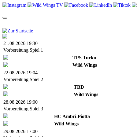
TEAM
SAISON
TICKETS
NEWS
VIDEOS
SHOP
21.08.2026 19:30
Vorbereitung Spiel 1
TPS Turku
Wild Wings
22.08.2026 19:04
Vorbereitung Spiel 2
TBD
Wild Wings
28.08.2026 19:00
Vorbereitung Spiel 3
HC Ambri-Piotta
Wild Wings
29.08.2026 17:00