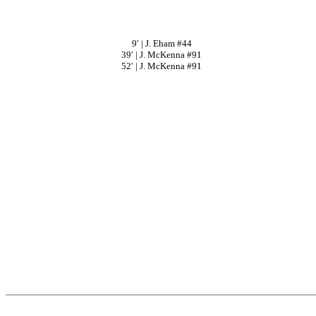
9′ | J. Eham #44
39′ | J. McKenna #91
52′ | J. McKenna #91