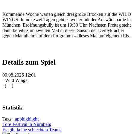
Kommende Woche warten gleich drei große Brocken auf die WILD
WINGS: In nur zwei Tagen geht es weiter mit der Auswärtspartie in
München. Eröffnungsbully ist um 19:30 Uhr. Nächsten Freitag steht
dann bereits zum zweiten Mal in dieser Saison der Derbykracher
gegen Mannheim auf dem Programm – dieses Mal auf eigenem Eis.
Details zum Spiel
09.08.2026 12:01
- Wild Wings
: ( | | )
Statistik
Tags:
apphighlight
Beitragsnavigation
Tore-Festival in Nürnberg
Es gibt keine schlechten Teams