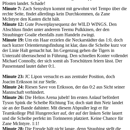
Pfosten landet. Schade!
Minute 7:
Zach Senyshyn kommt mit gewohnt viel Tempo über die
rechte Seite, findet allerdings kein Durchkommen, da Zane
McIntyre den Kasten dicht hält.
Minute 12:
Gute Powerplaysequenz der WILD WINGS. Den
Abschluss findet unter anderem Teemu Pulkkinen, der den
Straubinger Goalie ebenfalls zum Handeln zwingt.
Minute 19:
Um ein Haar erzielen die Neckarstädter das 1:0, doch
nach kurzer Orientierungsfindung ist klar, dass die Scheibe kurz vor
der Linie Halt gemacht hat. Im Gegenzug gehen die Tigers in
Unterzahl überraschend in Führung. Den schnellen Konter vollendet
Michael Connolly, der sich somit als Torschützen feiern lässt. Der
Pausenstand lautet daher 0:1.
Minute 23:
JC Lipon versucht es aus zentraler Position, doch
Joacim Eriksson ist zur Stelle.
Minute 24:
Riesen Save von Eriksson, der das 0:2 aus Sicht seiner
Mannschaft verhindert.
Minute 26:
Die Helios Arena jubelt! Im ersten Anlauf befördert
Tyson Spink die Scheibe Richtung Tor, doch statt ihm Netz landet
sie an der Bande dahinter. Mit diesem Abpraller legt er für
Teamkollege Phil Hungerecker auf, der auf der linken Seite lauert
und die Scheibe perfekt im Torinneren platziert. Keine Chance für
Zane McIntyre. 1:1!
Minute 28:
Die Freude hält nicht lange, denn Straubing stellt die