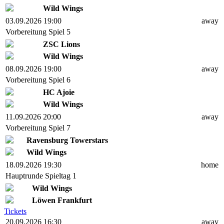
Wild Wings
03.09.2026 19:00
away
Vorbereitung Spiel 5
ZSC Lions
Wild Wings
08.09.2026 19:00
away
Vorbereitung Spiel 6
HC Ajoie
Wild Wings
11.09.2026 20:00
away
Vorbereitung Spiel 7
Ravensburg Towerstars
Wild Wings
18.09.2026 19:30
home
Hauptrunde Spieltag 1
Wild Wings
Löwen Frankfurt
Tickets
20.09.2026 16:30
away