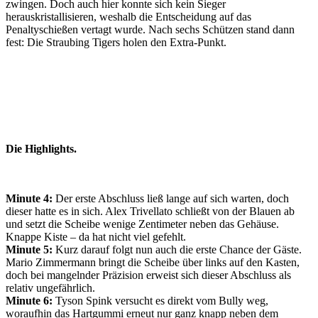
zwingen. Doch auch hier konnte sich kein Sieger
herauskristallisieren, weshalb die Entscheidung auf das
Penaltyschießen vertagt wurde. Nach sechs Schützen stand dann
fest: Die Straubing Tigers holen den Extra-Punkt.
Die Highlights.
Minute 4:
Der erste Abschluss ließ lange auf sich warten, doch
dieser hatte es in sich. Alex Trivellato schließt von der Blauen ab
und setzt die Scheibe wenige Zentimeter neben das Gehäuse.
Knappe Kiste – da hat nicht viel gefehlt.
Minute 5:
Kurz darauf folgt nun auch die erste Chance der Gäste.
Mario Zimmermann bringt die Scheibe über links auf den Kasten,
doch bei mangelnder Präzision erweist sich dieser Abschluss als
relativ ungefährlich.
Minute 6:
Tyson Spink versucht es direkt vom Bully weg,
woraufhin das Hartgummi erneut nur ganz knapp neben dem