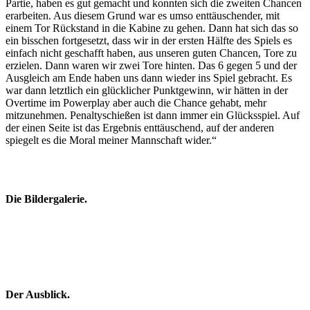
Partie, haben es gut gemacht und konnten sich die zweiten Chancen
erarbeiten. Aus diesem Grund war es umso enttäuschender, mit
einem Tor Rückstand in die Kabine zu gehen. Dann hat sich das so
ein bisschen fortgesetzt, dass wir in der ersten Hälfte des Spiels es
einfach nicht geschafft haben, aus unseren guten Chancen, Tore zu
erzielen. Dann waren wir zwei Tore hinten. Das 6 gegen 5 und der
Ausgleich am Ende haben uns dann wieder ins Spiel gebracht. Es
war dann letztlich ein glücklicher Punktgewinn, wir hätten in der
Overtime im Powerplay aber auch die Chance gehabt, mehr
mitzunehmen. Penaltyschießen ist dann immer ein Glücksspiel. Auf
der einen Seite ist das Ergebnis enttäuschend, auf der anderen
spiegelt es die Moral meiner Mannschaft wider.“
Die Bildergalerie.
Der Ausblick.