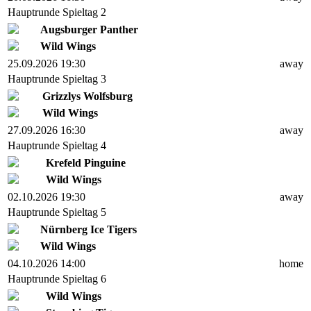
Hauptrunde Spieltag 2
Augsburger Panther
Wild Wings
25.09.2026 19:30
away
Hauptrunde Spieltag 3
Grizzlys Wolfsburg
Wild Wings
27.09.2026 16:30
away
Hauptrunde Spieltag 4
Krefeld Pinguine
Wild Wings
02.10.2026 19:30
away
Hauptrunde Spieltag 5
Nürnberg Ice Tigers
Wild Wings
04.10.2026 14:00
home
Hauptrunde Spieltag 6
Wild Wings