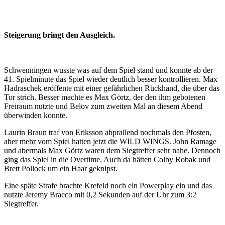
Steigerung bringt den Ausgleich.
Schwenningen wusste was auf dem Spiel stand und konnte ab der
41. Spielminute das Spiel wieder deutlich besser kontrollieren. Max
Hadraschek eröffente mit einer gefährlichen Rückhand, die über das
Tor strich. Besser machte es Max Görtz, der den ihm gebotenen
Freiraum nutzte und Belov zum zweiten Mal an diesem Abend
überwinden konnte.
Laurin Braun traf von Eriksson abprallend nochmals den Pfosten,
aber mehr vom Spiel hatten jetzt die WILD WINGS. John Ramage
und abermals Max Görtz waren dem Siegtreffer sehr nahe. Dennoch
ging das Spiel in die Overtime. Auch da hätten Colby Robak und
Brett Pollock um ein Haar geknipst.
Eine späte Strafe brachte Krefeld noch ein Powerplay ein und das
nutzte Jeremy Bracco mit 0,2 Sekunden auf der Uhr zum 3:2
Siegtreffer.