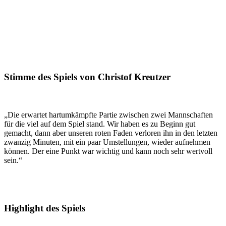
Stimme des Spiels von Christof Kreutzer
„Die erwartet hartumkämpfte Partie zwischen zwei Mannschaften
für die viel auf dem Spiel stand. Wir haben es zu Beginn gut
gemacht, dann aber unseren roten Faden verloren ihn in den letzten
zwanzig Minuten, mit ein paar Umstellungen, wieder aufnehmen
können. Der eine Punkt war wichtig und kann noch sehr wertvoll
sein.“
Highlight des Spiels