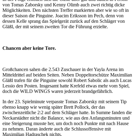
von Tomas Zaborsky und Kenny Olimb auch zwei richtig dicke
Möglichkeiten. Den nächsten Treffer markierten aber wie so oft in
dieser Saison die Pinguine. Joacim Eriksson im Pech, denn von
dessen Kelle sprang das Spielgerät zurück auf den Schläger von
Gläßl, der mit seinem zweiten Tor die Führung erzielte.
Chancen aber keine Tore.
Großchancen sahen die 2.543 Zuschauer in der Yayla Arena im
Mitteldrittel auf beiden Seiten. Neben Doppeltorschütze Maximilian
Gläßl trafen für die Pinguine sowohl Robert Sabolic als auch Lucas
Lessio den Posten. Insgesamt hatte Krefeld etwas mehr vom Spiel,
doch die WILD WINGS waren jederzeit brandgefährlich.
In der 23. Spielminute verpasste Tomas Zaborsky mit seinem Tip
ebenso knapp wie wenig später Brett Pollock, der das
zwischenzeitliche 2:2 auf dem Schläger hatte. In Summe fanden die
Neckarstädter nicht die Balance, wie aus den Anfangsminuten und
eine Steigerung musste her, um doch noch Punkte mit nach Hause
zu nehmen. Daran änderte auch die Schlussoffensive mit
Maximilian Hadraschek nichts.