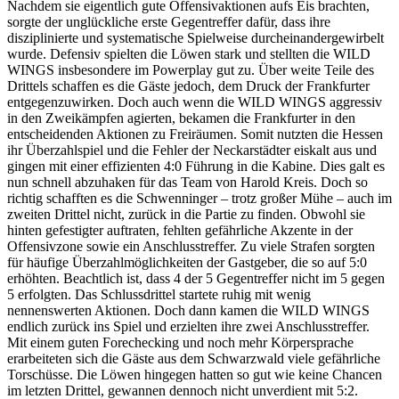
Nachdem sie eigentlich gute Offensivaktionen aufs Eis brachten,
sorgte der unglückliche erste Gegentreffer dafür, dass ihre
disziplinierte und systematische Spielweise durcheinandergewirbelt
wurde. Defensiv spielten die Löwen stark und stellten die WILD
WINGS insbesondere im Powerplay gut zu. Über weite Teile des
Drittels schaffen es die Gäste jedoch, dem Druck der Frankfurter
entgegenzuwirken. Doch auch wenn die WILD WINGS aggressiv
in den Zweikämpfen agierten, bekamen die Frankfurter in den
entscheidenden Aktionen zu Freiräumen. Somit nutzten die Hessen
ihr Überzahlspiel und die Fehler der Neckarstädter eiskalt aus und
gingen mit einer effizienten 4:0 Führung in die Kabine. Dies galt es
nun schnell abzuhaken für das Team von Harold Kreis. Doch so
richtig schafften es die Schwenninger – trotz großer Mühe – auch im
zweiten Drittel nicht, zurück in die Partie zu finden. Obwohl sie
hinten gefestigter auftraten, fehlten gefährliche Akzente in der
Offensivzone sowie ein Anschlusstreffer. Zu viele Strafen sorgten
für häufige Überzahlmöglichkeiten der Gastgeber, die so auf 5:0
erhöhten. Beachtlich ist, dass 4 der 5 Gegentreffer nicht im 5 gegen
5 erfolgten. Das Schlussdrittel startete ruhig mit wenig
nennenswerten Aktionen. Doch dann kamen die WILD WINGS
endlich zurück ins Spiel und erzielten ihre zwei Anschlusstreffer.
Mit einem guten Forechecking und noch mehr Körpersprache
erarbeiteten sich die Gäste aus dem Schwarzwald viele gefährliche
Torschüsse. Die Löwen hingegen hatten so gut wie keine Chancen
im letzten Drittel, gewannen dennoch nicht unverdient mit 5:2.