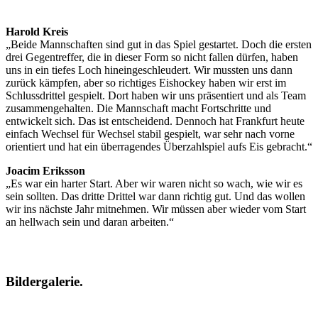
Harold Kreis
„Beide Mannschaften sind gut in das Spiel gestartet. Doch die ersten
drei Gegentreffer, die in dieser Form so nicht fallen dürfen, haben
uns in ein tiefes Loch hineingeschleudert. Wir mussten uns dann
zurück kämpfen, aber so richtiges Eishockey haben wir erst im
Schlussdrittel gespielt. Dort haben wir uns präsentiert und als Team
zusammengehalten. Die Mannschaft macht Fortschritte und
entwickelt sich. Das ist entscheidend. Dennoch hat Frankfurt heute
einfach Wechsel für Wechsel stabil gespielt, war sehr nach vorne
orientiert und hat ein überragendes Überzahlspiel aufs Eis gebracht.“
Joacim Eriksson
„Es war ein harter Start. Aber wir waren nicht so wach, wie wir es
sein sollten. Das dritte Drittel war dann richtig gut. Und das wollen
wir ins nächste Jahr mitnehmen. Wir müssen aber wieder vom Start
an hellwach sein und daran arbeiten.“
Bildergalerie.