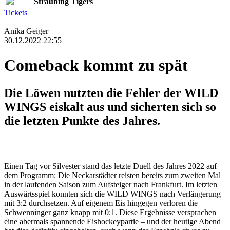
Straubing Tigers
Tickets
Anika Geiger
30.12.2022 22:55
Comeback kommt zu spät
Die Löwen nutzten die Fehler der WILD
WINGS eiskalt aus und sicherten sich so
die letzten Punkte des Jahres.
Einen Tag vor Silvester stand das letzte Duell des Jahres 2022 auf
dem Programm: Die Neckarstädter reisten bereits zum zweiten Mal
in der laufenden Saison zum Aufsteiger nach Frankfurt. Im letzten
Auswärtsspiel konnten sich die WILD WINGS nach Verlängerung
mit 3:2 durchsetzen. Auf eigenem Eis hingegen verloren die
Schwenninger ganz knapp mit 0:1. Diese Ergebnisse versprachen
eine abermals spannende Eishockeypartie – und der heutige Abend