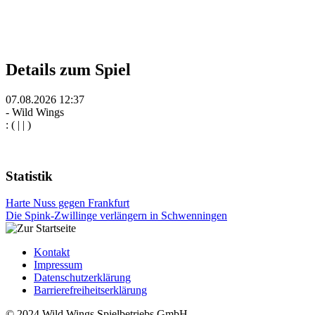
Details zum Spiel
07.08.2026 12:37
- Wild Wings
: ( | | )
Statistik
Beitragsnavigation
Harte Nuss gegen Frankfurt
Die Spink-Zwillinge verlängern in Schwenningen
Kontakt
Impressum
Datenschutzerklärung
Barrierefreiheitserklärung
© 2024 Wild Wings Spielbetriebs GmbH