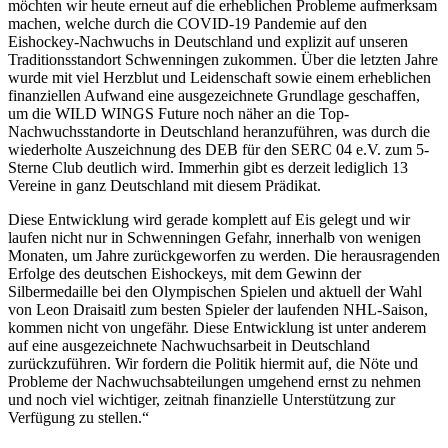
möchten wir heute erneut auf die erheblichen Probleme aufmerksam
machen, welche durch die COVID-19 Pandemie auf den
Eishockey-Nachwuchs in Deutschland und explizit auf unseren
Traditionsstandort Schwenningen zukommen. Über die letzten Jahre
wurde mit viel Herzblut und Leidenschaft sowie einem erheblichen
finanziellen Aufwand eine ausgezeichnete Grundlage geschaffen,
um die WILD WINGS Future noch näher an die Top-
Nachwuchsstandorte in Deutschland heranzuführen, was durch die
wiederholte Auszeichnung des DEB für den SERC 04 e.V. zum 5-
Sterne Club deutlich wird. Immerhin gibt es derzeit lediglich 13
Vereine in ganz Deutschland mit diesem Prädikat.
Diese Entwicklung wird gerade komplett auf Eis gelegt und wir
laufen nicht nur in Schwenningen Gefahr, innerhalb von wenigen
Monaten, um Jahre zurückgeworfen zu werden. Die herausragenden
Erfolge des deutschen Eishockeys, mit dem Gewinn der
Silbermedaille bei den Olympischen Spielen und aktuell der Wahl
von Leon Draisaitl zum besten Spieler der laufenden NHL-Saison,
kommen nicht von ungefähr. Diese Entwicklung ist unter anderem
auf eine ausgezeichnete Nachwuchsarbeit in Deutschland
zurückzuführen. Wir fordern die Politik hiermit auf, die Nöte und
Probleme der Nachwuchsabteilungen umgehend ernst zu nehmen
und noch viel wichtiger, zeitnah finanzielle Unterstützung zur
Verfügung zu stellen.“