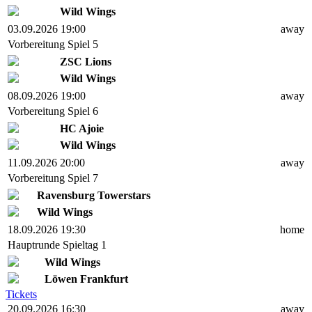
Wild Wings
03.09.2026 19:00
away
Vorbereitung Spiel 5
ZSC Lions
Wild Wings
08.09.2026 19:00
away
Vorbereitung Spiel 6
HC Ajoie
Wild Wings
11.09.2026 20:00
away
Vorbereitung Spiel 7
Ravensburg Towerstars
Wild Wings
18.09.2026 19:30
home
Hauptrunde Spieltag 1
Wild Wings
Löwen Frankfurt
Tickets
20.09.2026 16:30
away