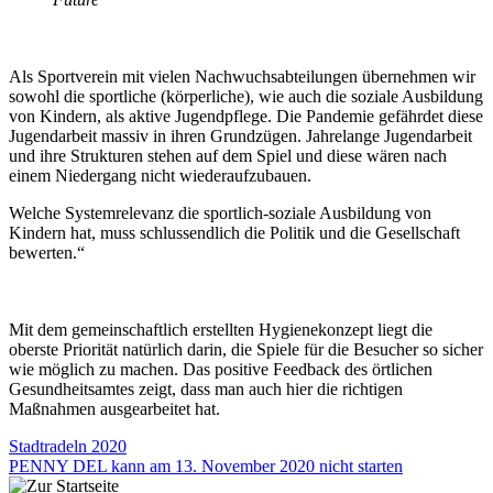
Als Sportverein mit vielen Nachwuchsabteilungen übernehmen wir
sowohl die sportliche (körperliche), wie auch die soziale Ausbildung
von Kindern, als aktive Jugendpflege. Die Pandemie gefährdet diese
Jugendarbeit massiv in ihren Grundzügen. Jahrelange Jugendarbeit
und ihre Strukturen stehen auf dem Spiel und diese wären nach
einem Niedergang nicht wiederaufzubauen.
Welche Systemrelevanz die sportlich-soziale Ausbildung von
Kindern hat, muss schlussendlich die Politik und die Gesellschaft
bewerten.“
Mit dem gemeinschaftlich erstellten Hygienekonzept liegt die
oberste Priorität natürlich darin, die Spiele für die Besucher so sicher
wie möglich zu machen. Das positive Feedback des örtlichen
Gesundheitsamtes zeigt, dass man auch hier die richtigen
Maßnahmen ausgearbeitet hat.
Beitragsnavigation
Stadtradeln 2020
PENNY DEL kann am 13. November 2020 nicht starten