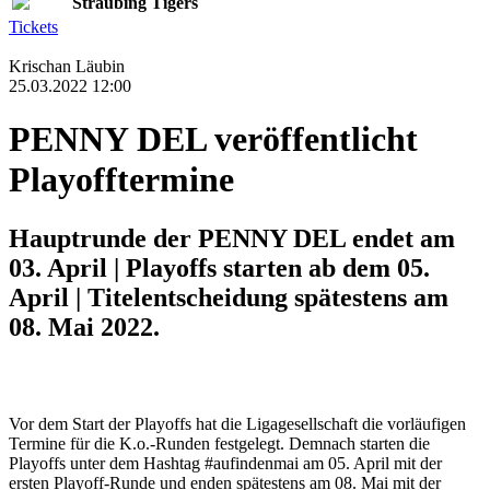
Straubing Tigers
Tickets
Krischan Läubin
25.03.2022 12:00
PENNY DEL veröffentlicht
Playofftermine
Hauptrunde der PENNY DEL endet am
03. April | Playoffs starten ab dem 05.
April | Titelentscheidung spätestens am
08. Mai 2022.
Vor dem Start der Playoffs hat die Ligagesellschaft die vorläufigen
Termine für die K.o.-Runden festgelegt. Demnach starten die
Playoffs unter dem Hashtag #aufindenmai am 05. April mit der
ersten Playoff-Runde und enden spätestens am 08. Mai mit der