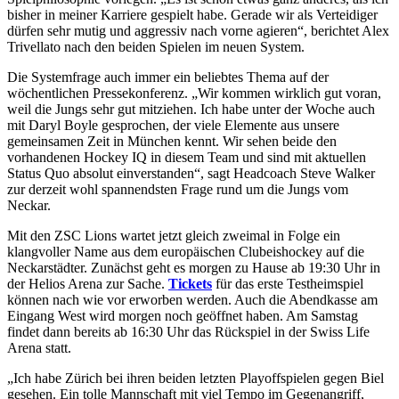
bisher in meiner Karriere gespielt habe. Gerade wir als Verteidiger
dürfen sehr mutig und aggressiv nach vorne agieren“, berichtet Alex
Trivellato nach den beiden Spielen im neuen System.
Die Systemfrage auch immer ein beliebtes Thema auf der
wöchentlichen Pressekonferenz. „Wir kommen wirklich gut voran,
weil die Jungs sehr gut mitziehen. Ich habe unter der Woche auch
mit Daryl Boyle gesprochen, der viele Elemente aus unsere
gemeinsamen Zeit in München kennt. Wir sehen beide den
vorhandenen Hockey IQ in diesem Team und sind mit aktuellen
Status Quo absolut einverstanden“, sagt Headcoach Steve Walker
zur derzeit wohl spannendsten Frage rund um die Jungs vom
Neckar.
Mit den ZSC Lions wartet jetzt gleich zweimal in Folge ein
klangvoller Name aus dem europäischen Clubeishockey auf die
Neckarstädter. Zunächst geht es morgen zu Hause ab 19:30 Uhr in
der Helios Arena zur Sache.
Tickets
für das erste Testheimspiel
können nach wie vor erworben werden. Auch die Abendkasse am
Eingang West wird morgen noch geöffnet haben. Am Samstag
findet dann bereits ab 16:30 Uhr das Rückspiel in der Swiss Life
Arena statt.
„Ich habe Zürich bei ihren beiden letzten Playoffspielen gegen Biel
gesehen. Ein tolle Mannschaft mit viel Tempo im Gegenangriff,