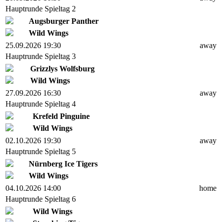
Hauptrunde Spieltag 2
Augsburger Panther
Wild Wings
25.09.2026 19:30
away
Hauptrunde Spieltag 3
Grizzlys Wolfsburg
Wild Wings
27.09.2026 16:30
away
Hauptrunde Spieltag 4
Krefeld Pinguine
Wild Wings
02.10.2026 19:30
away
Hauptrunde Spieltag 5
Nürnberg Ice Tigers
Wild Wings
04.10.2026 14:00
home
Hauptrunde Spieltag 6
Wild Wings