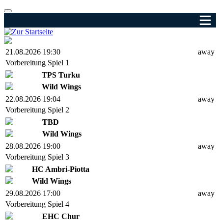
21.08.2026 19:30
away
Vorbereitung Spiel 1
TPS Turku
Wild Wings
22.08.2026 19:04
away
Vorbereitung Spiel 2
TBD
Wild Wings
28.08.2026 19:00
away
Vorbereitung Spiel 3
HC Ambri-Piotta
Wild Wings
29.08.2026 17:00
away
Vorbereitung Spiel 4
EHC Chur