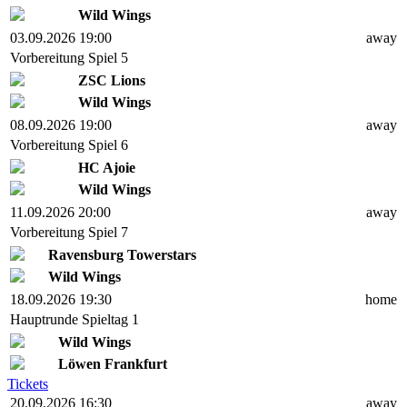
Wild Wings
03.09.2026 19:00
away
Vorbereitung Spiel 5
ZSC Lions
Wild Wings
08.09.2026 19:00
away
Vorbereitung Spiel 6
HC Ajoie
Wild Wings
11.09.2026 20:00
away
Vorbereitung Spiel 7
Ravensburg Towerstars
Wild Wings
18.09.2026 19:30
home
Hauptrunde Spieltag 1
Wild Wings
Löwen Frankfurt
Tickets
20.09.2026 16:30
away