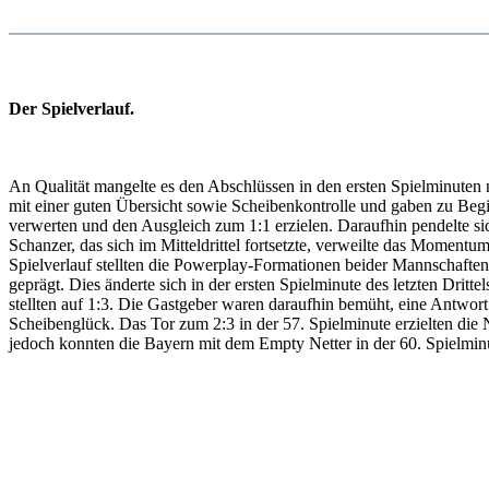
Der Spielverlauf.
An Qualität mangelte es den Abschlüssen in den ersten Spielminuten 
mit einer guten Übersicht sowie Scheibenkontrolle und gaben zu Begi
verwerten und den Ausgleich zum 1:1 erzielen. Daraufhin pendelte sic
Schanzer, das sich im Mitteldrittel fortsetzte, verweilte das Momentum
Spielverlauf stellten die Powerplay-Formationen beider Mannschaften
geprägt. Dies änderte sich in der ersten Spielminute des letzten Dritt
stellten auf 1:3. Die Gastgeber waren daraufhin bemüht, eine Antwort 
Scheibenglück. Das Tor zum 2:3 in der 57. Spielminute erzielten die 
jedoch konnten die Bayern mit dem Empty Netter in der 60. Spielminu