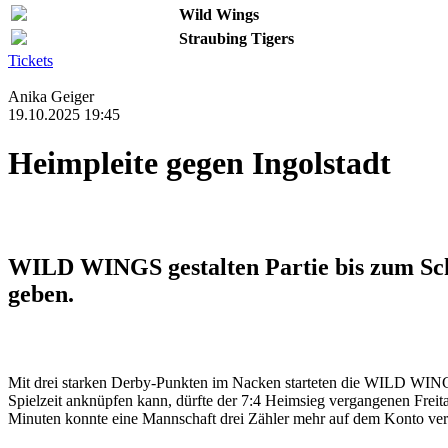
Wild Wings
Straubing Tigers
Tickets
Anika Geiger
19.10.2025 19:45
Heimpleite gegen Ingolstadt
WILD WINGS gestalten Partie bis zum Schl
geben.
Mit drei starken Derby-Punkten im Nacken starteten die WILD WINGS
Spielzeit anknüpfen kann, dürfte der 7:4 Heimsieg vergangenen Freita
Minuten konnte eine Mannschaft drei Zähler mehr auf dem Konto ver