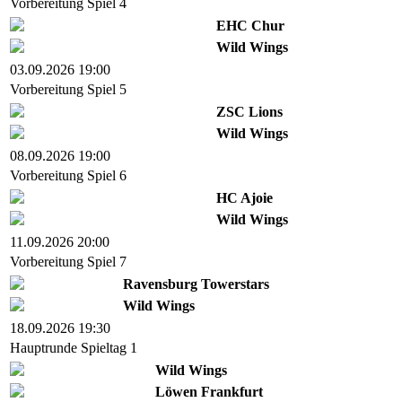
Vorbereitung Spiel 4
EHC Chur
Wild Wings
03.09.2026 19:00
Vorbereitung Spiel 5
ZSC Lions
Wild Wings
08.09.2026 19:00
Vorbereitung Spiel 6
HC Ajoie
Wild Wings
11.09.2026 20:00
Vorbereitung Spiel 7
Ravensburg Towerstars
Wild Wings
18.09.2026 19:30
Hauptrunde Spieltag 1
Wild Wings
Löwen Frankfurt