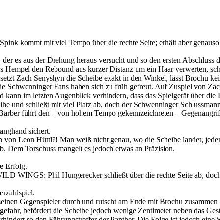
n Spink kommt mit viel Tempo über die rechte Seite; erhält aber gen
tta, der es aus der Drehung heraus versucht und so den ersten Abschlu
Hempel den Rebound aus kurzer Distanz um ein Haar verwerten, scheit
etzt Zach Senyshyn die Scheibe exakt in den Winkel, lässt Brochu kei
 die Schwenninger Fans haben sich zu früh gefreut. Auf Zuspiel von Zac
 kann im letzten Augenblick verhindern, dass das Spielgerät über die L
Reihe und schließt mit viel Platz ab, doch der Schwenninger Schlussm
 Barber führt den – von hohem Tempo gekennzeichneten – Gegenangriff 
anghand sichert.
n von Leon Hüttl?! Man weiß nicht genau, wo die Scheibe landet, jedenf
b. Dem Torschuss mangelt es jedoch etwas an Präzision.
e Erfolg.
WILD WINGS: Phil Hungerecker schließt über die rechte Seite ab, doc
rzahlspiel.
einen Gegenspieler durch und rutscht am Ende mit Brochu zusammen ins
gefahr, befördert die Scheibe jedoch wenige Zentimeter neben das Ges
hindert so den Führungstreffer der Panther. Die Folge ist jedoch e