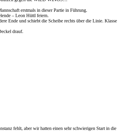
Mannschaft erstmals in dieser Partie in Führung.
lende – Leon Hüttl feiern.
e Ende und schiebt die Scheibe rechts über die Linie. Klasse
eckel drauf.
tanz fehlt, aber wir hatten einen sehr schwierigen Start in die