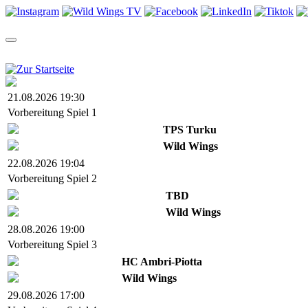
TEAM
SAISON
TICKETS
NEWS
VIDEOS
SHOP
21.08.2026 19:30
Vorbereitung Spiel 1
TPS Turku
Wild Wings
22.08.2026 19:04
Vorbereitung Spiel 2
TBD
Wild Wings
28.08.2026 19:00
Vorbereitung Spiel 3
HC Ambri-Piotta
Wild Wings
29.08.2026 17:00