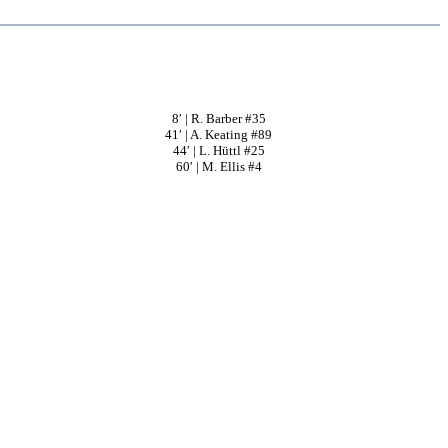
8′ | R. Barber #35
41′ | A. Keating #89
44′ | L. Hüttl #25
60′ | M. Ellis #4