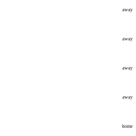
away
away
away
away
home