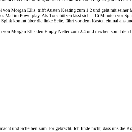
iel von Morgan Ellis, trifft Austen Keating zum 1:2 und geht mit seiner 
eses Mal im Powerplay. Als Torschützen lässt sich – 16 Minuten vor Spie
nk kommt über die linke Seite, fährt vor dem Kasten einmal ans ander
on von Morgan Ellis den Empty Netter zum 2:4 und machen somit den D
macht und Scheiben zum Tor gebracht. Ich finde nicht, dass uns die Kons