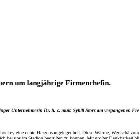
n um langjährige Firmenchefin.
tlinger Unternehmerin Dr. h. c. mult. Sybill Storz am vergangenen Fre
key eine echte Herzensangelegenheit. Diese Wärme, Wertschätzung und
nlich bei uns im Stadion begrüßen zu können. Mit großer Dankbarkeit b