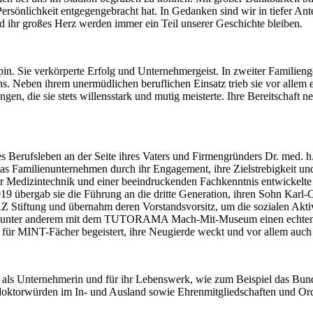
ersönlichkeit entgegengebracht hat. In Gedanken sind wir in tiefer 
nd ihr großes Herz werden immer ein Teil unserer Geschichte bleiben.
pin. Sie verkörperte Erfolg und Unternehmergeist. In zweiter Familieng
 Neben ihrem unermüdlichen beruflichen Einsatz trieb sie vor allem ei
n, die sie stets willensstark und mutig meisterte. Ihre Bereitschaft ne
es Berufsleben an der Seite ihres Vaters und Firmengründers Dr. med. h.
 das Familienunternehmen durch ihr Engagement, ihre Zielstrebigkeit und
der Medizintechnik und einer beeindruckenden Fachkenntnis entwickelt
9 übergab sie die Führung an die dritte Generation, ihren Sohn Karl-C
iftung und übernahm deren Vorstandsvorsitz, um die sozialen Aktivit
sie unter anderem mit dem TUTORAMA Mach-Mit-Museum einen echten H
für MINT-Fächer begeistert, ihre Neugierde weckt und vor allem auch f
en als Unternehmerin und für ihr Lebenswerk, wie zum Beispiel das Bu
oktorwürden im In- und Ausland sowie Ehrenmitgliedschaften und Orde