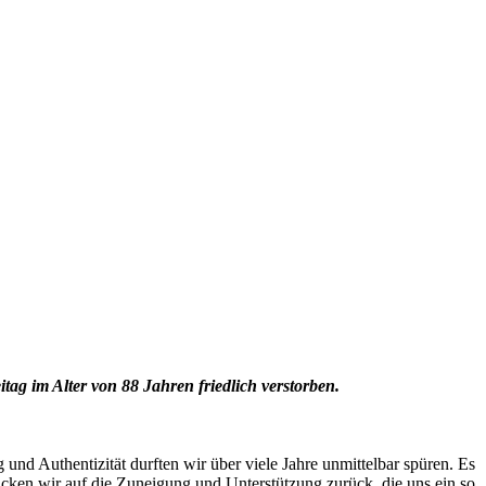
itag im Alter von 88 Jahren friedlich verstorben.
 Authentizität durften wir über viele Jahre unmittelbar spüren. Es
licken wir auf die Zuneigung und Unterstützung zurück, die uns ein so