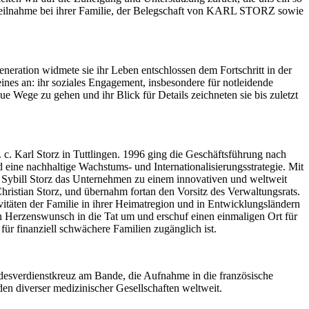
Anteilnahme bei ihrer Familie, der Belegschaft von KARL STORZ sowie
eneration widmete sie ihr Leben entschlossen dem Fortschritt in der
nes an: ihr soziales Engagement, insbesondere für notleidende
ue Wege zu gehen und ihr Blick für Details zeichneten sie bis zuletzt
 c. Karl Storz in Tuttlingen. 1996 ging die Geschäftsführung nach
 eine nachhaltige Wachstums- und Internationalisierungsstrategie. Mit
e Sybill Storz das Unternehmen zu einem innovativen und weltweit
hristian Storz, und übernahm fortan den Vorsitz des Verwaltungsrats.
äten der Familie in ihrer Heimatregion und in Entwicklungsländern
erzenswunsch in die Tat um und erschuf einen einmaligen Ort für
ür finanziell schwächere Familien zugänglich ist.
ndesverdienstkreuz am Bande, die Aufnahme in die französische
n diverser medizinischer Gesellschaften weltweit.