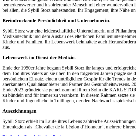
bemerkenswerter und inspirierender Mensch mit einer wundervollen P
bei allen, die Sybill Storz nahestanden. Ihr Engagement, ihre Nähe u
Beeindruckende Persönlichkeit und Unternehmerin
.
Sybill Storz war eine leidenschaftliche Unternehmerin und Philanthro
Medizintechnik und dem Ausbau des elterlichen Familienunternehmens.
Kinder und Familien. Ihr Lebenswerk beinhaltete auch Herausforderunge
aus.
Lebenswerk im Dienst der Medizin
.
Ende der 1950er Jahre begann Sybill Storz ihr langes und erfolgreich
dem Tod ihres Vaters an sie über. In den folgenden Jahren prägte sie
persönlichem Einsatz, einem untrüglichen Gespür für die Trends in 
anerkannten Qualitätsanbieter und Partner des Gesundheitswesens. 201
Ende 2023 gründete sie gemeinsam mit ihrem Sohn die KARL STORZ St
zu bündeln und für immer zu verankern. In diesem Rahmen setzte 
Kinder und Jugendliche in Tuttlingen, der den Nachwuchs spielerisch 
Auszeichnungen
.
Sybill Storz erhielt im Laufe ihres Lebens zahlreiche Auszeichnung
Ehrenlegion als „Chevalier de la Légion d’Honneur“, mehrere Ehrend