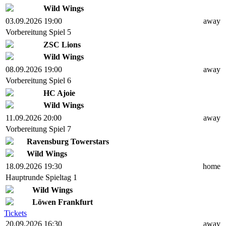
Wild Wings
03.09.2026 19:00
away
Vorbereitung Spiel 5
ZSC Lions
Wild Wings
08.09.2026 19:00
away
Vorbereitung Spiel 6
HC Ajoie
Wild Wings
11.09.2026 20:00
away
Vorbereitung Spiel 7
Ravensburg Towerstars
Wild Wings
18.09.2026 19:30
home
Hauptrunde Spieltag 1
Wild Wings
Löwen Frankfurt
Tickets
20.09.2026 16:30
away