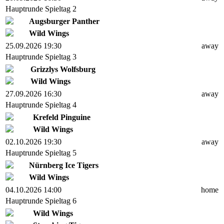
Hauptrunde Spieltag 2
Augsburger Panther
Wild Wings
25.09.2026 19:30
away
Hauptrunde Spieltag 3
Grizzlys Wolfsburg
Wild Wings
27.09.2026 16:30
away
Hauptrunde Spieltag 4
Krefeld Pinguine
Wild Wings
02.10.2026 19:30
away
Hauptrunde Spieltag 5
Nürnberg Ice Tigers
Wild Wings
04.10.2026 14:00
home
Hauptrunde Spieltag 6
Wild Wings