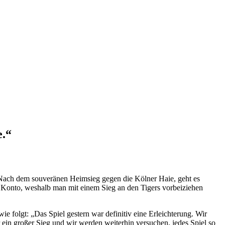
e.“
. Nach dem souveränen Heimsieg gegen die Kölner Haie, geht es
 Konto, weshalb man mit einem Sieg an den Tigers vorbeiziehen
wie folgt: „Das Spiel gestern war definitiv eine Erleichterung. Wir
r ein großer Sieg und wir werden weiterhin versuchen, jedes Spiel so