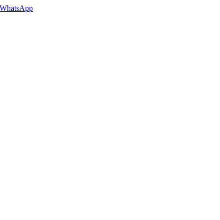
COMMUNITY
HELIOS ARENA
FANS
BUSINESS