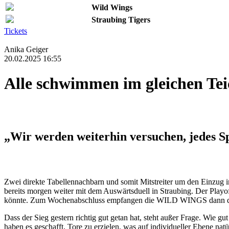
Wild Wings
Straubing Tigers
Tickets
Anika Geiger
20.02.2025 16:55
Alle schwimmen im gleichen Tei
„Wir werden weiterhin versuchen, jedes Spie
Zwei direkte Tabellennachbarn und somit Mitstreiter um den Einzug 
bereits morgen weiter mit dem Auswärtsduell in Straubing. Der Play
könnte. Zum Wochenabschluss empfangen die WILD WINGS dann die
Dass der Sieg gestern richtig gut getan hat, steht außer Frage. Wie gut
haben es geschafft, Tore zu erzielen, was auf individueller Ebene nat