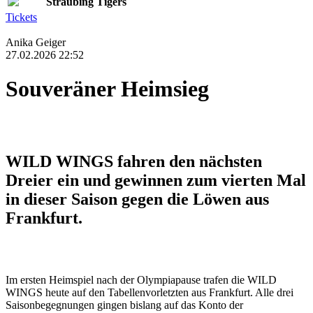
Straubing Tigers
Tickets
Anika Geiger
27.02.2026 22:52
Souveräner Heimsieg
WILD WINGS fahren den nächsten
Dreier ein und gewinnen zum vierten Mal
in dieser Saison gegen die Löwen aus
Frankfurt.
Im ersten Heimspiel nach der Olympiapause trafen die WILD
WINGS heute auf den Tabellenvorletzten aus Frankfurt. Alle drei
Saisonbegegnungen gingen bislang auf das Konto der