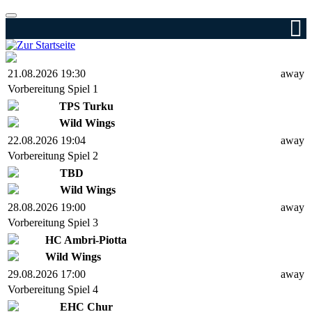
21.08.2026 19:30
away
Vorbereitung Spiel 1
TPS Turku
Wild Wings
22.08.2026 19:04
away
Vorbereitung Spiel 2
TBD
Wild Wings
28.08.2026 19:00
away
Vorbereitung Spiel 3
HC Ambri-Piotta
Wild Wings
29.08.2026 17:00
away
Vorbereitung Spiel 4
EHC Chur