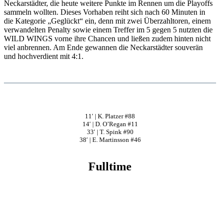
Neckarstädter, die heute weitere Punkte im Rennen um die Playoffs
sammeln wollten. Dieses Vorhaben reiht sich nach 60 Minuten in
die Kategorie „Geglückt“ ein, denn mit zwei Überzahltoren, einem
verwandelten Penalty sowie einem Treffer im 5 gegen 5 nutzten die
WILD WINGS vorne ihre Chancen und ließen zudem hinten nicht
viel anbrennen. Am Ende gewannen die Neckarstädter souverän
und hochverdient mit 4:1.
11′ | K. Platzer #88
14′ | D. O’Regan #11
33′ | T. Spink #90
38′ | E. Martinsson #46
Fulltime