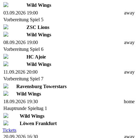
Wild Wings
03.09.2026 19:00
away
Vorbereitung Spiel 5
ZSC Lions
Wild Wings
08.09.2026 19:00
away
Vorbereitung Spiel 6
HC Ajoie
Wild Wings
11.09.2026 20:00
away
Vorbereitung Spiel 7
Ravensburg Towerstars
Wild Wings
18.09.2026 19:30
home
Hauptrunde Spieltag 1
Wild Wings
Löwen Frankfurt
Tickets
20.09.2026 16:30
away