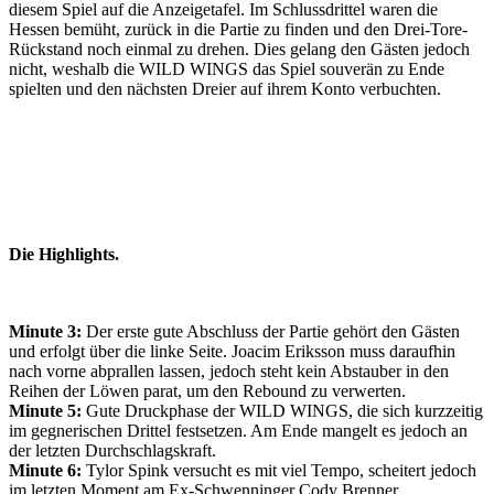
diesem Spiel auf die Anzeigetafel. Im Schlussdrittel waren die
Hessen bemüht, zurück in die Partie zu finden und den Drei-Tore-
Rückstand noch einmal zu drehen. Dies gelang den Gästen jedoch
nicht, weshalb die WILD WINGS das Spiel souverän zu Ende
spielten und den nächsten Dreier auf ihrem Konto verbuchten.
Die Highlights.
Minute 3:
Der erste gute Abschluss der Partie gehört den Gästen
und erfolgt über die linke Seite. Joacim Eriksson muss daraufhin
nach vorne abprallen lassen, jedoch steht kein Abstauber in den
Reihen der Löwen parat, um den Rebound zu verwerten.
Minute 5:
Gute Druckphase der WILD WINGS, die sich kurzzeitig
im gegnerischen Drittel festsetzen. Am Ende mangelt es jedoch an
der letzten Durchschlagskraft.
Minute 6:
Tylor Spink versucht es mit viel Tempo, scheitert jedoch
im letzten Moment am Ex-Schwenninger Cody Brenner.