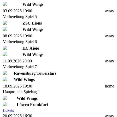
Wild Wings
03.09.2026 19:00
away
Vorbereitung Spiel 5
ZSC Lions
Wild Wings
08.09.2026 19:00
away
Vorbereitung Spiel 6
HC Ajoie
Wild Wings
11.09.2026 20:00
away
Vorbereitung Spiel 7
Ravensburg Towerstars
Wild Wings
18.09.2026 19:30
home
Hauptrunde Spieltag 1
Wild Wings
Löwen Frankfurt
Tickets
20.09.2026 16:30
away