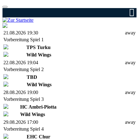
21.08.2026 19:30
away
Vorbereitung Spiel 1
TPS Turku
Wild Wings
22.08.2026 19:04
away
Vorbereitung Spiel 2
TBD
Wild Wings
28.08.2026 19:00
away
Vorbereitung Spiel 3
HC Ambri-Piotta
Wild Wings
29.08.2026 17:00
away
Vorbereitung Spiel 4
EHC Chur