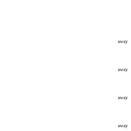
NESS
away
away
away
away