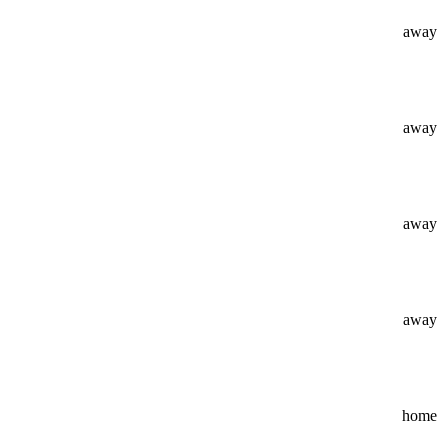
away
away
away
away
home