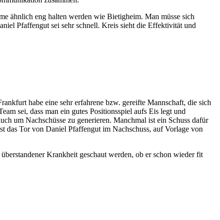
ume ähnlich eng halten werden wie Bietigheim. Man müsse sich
 Pfaffengut sei sehr schnell. Kreis sieht die Effektivität und
kfurt habe eine sehr erfahrene bzw. gereifte Mannschaft, die sich
Team sei, dass man ein gutes Positionsspiel aufs Eis legt und
 auch um Nachschüsse zu generieren. Manchmal ist ein Schuss dafür
ist das Tor von Daniel Pfaffengut im Nachschuss, auf Vorlage von
berstandener Krankheit geschaut werden, ob er schon wieder fit