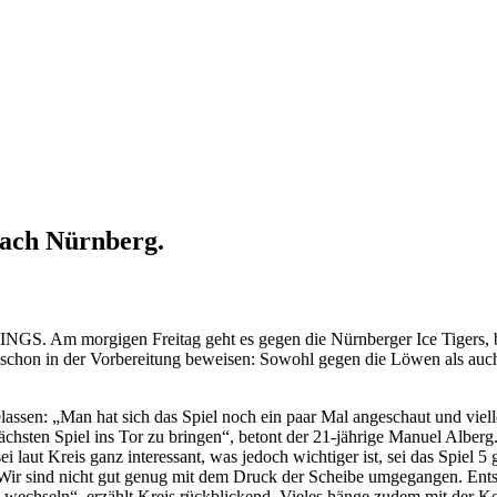
nach Nürnberg.
S. Am morgigen Freitag geht es gegen die Nürnberger Ice Tigers, bev
 schon in der Vorbereitung beweisen: Sowohl gegen die Löwen als auc
elassen: „Man hat sich das Spiel noch ein paar Mal angeschaut und vie
nächsten Spiel ins Tor zu bringen“, betont der 21-jährige Manuel Albe
laut Kreis ganz interessant, was jedoch wichtiger ist, sei das Spiel 5 
„Wir sind nicht gut genug mit dem Druck der Scheibe umgegangen. Ent
zu wechseln“, erzählt Kreis rückblickend. Vieles hänge zudem mit de