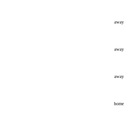
away
away
away
home