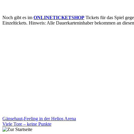
Noch gibt es im
ONLINETICKETSHOP
Tickets für das Spiel geg
Einzeltickets. Hinweis: Alle Dauerkarteninhaber bekommen an diesem
Beitragsnavigation
Gänsehaut-Feeling in der Helios Arena
Viele Tore – keine Punkte