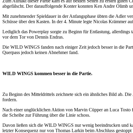
Zum Auftakt dieser Partie kam es auf beiden Seiten zu ersten guten
abgefälscht. Der darauffolgende Konter konnten Ken Andre Olimb un
Mit zunehmender Spieldauer in der Anfangsphase übten die Adler ve
Schüsse über den Kasten. In der 4. Minute legte Nicolas Krämmer auf 
Lediglich das Powerplay sorgte zu Beginn für Entlastung, allerdings
vor dem Tor von Dennis Endras.
Die WILD WINGS fanden nach einiger Zeit jedoch besser in die Part
Querpass jedoch keinen Abnehmer fand.
WILD WINGS kommen besser in die Partie.
Zu Beginn des Mitteldrittels zeichnete sich ein ähnliches Bild ab. 
fordern.
Nach einer unglücklichen Aktion von Marvin Cüpper an Luca Tosto fo
die Scheibe zur Führung über die Linie schoss.
Davon ließen sich die WILD WINGS nur wenig beeindrucken und kame
letzter Konsequenz nur von Thomas Larkin beim Abschluss gestoppt