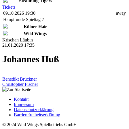
Straubing Tigers
Tickets
09.10.2026 19:30
away
Hauptrunde Spieltag 7
Kölner Haie
Wild Wings
Krischan Läubin
21.01.2020 17:35
Johannes Huß
Beitragsnavigation
Benedikt Brückner
Christopher Fischer
Kontakt
Impressum
Datenschutzerklärung
Barrierefreiheitserklärung
© 2024 Wild Wings Spielbetriebs GmbH