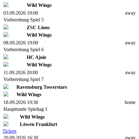
Wild Wings
03.09.2026 19:00
away
Vorbereitung Spiel 5
ZSC Lions
Wild Wings
08.09.2026 19:00
away
Vorbereitung Spiel 6
HC Ajoie
Wild Wings
11.09.2026 20:00
away
Vorbereitung Spiel 7
Ravensburg Towerstars
Wild Wings
18.09.2026 19:30
home
Hauptrunde Spieltag 1
Wild Wings
Löwen Frankfurt
Tickets
20.09.2026 16:30
away