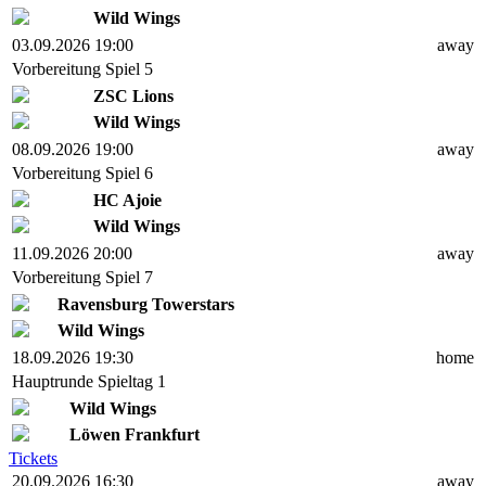
Wild Wings
03.09.2026 19:00
away
Vorbereitung Spiel 5
ZSC Lions
Wild Wings
08.09.2026 19:00
away
Vorbereitung Spiel 6
HC Ajoie
Wild Wings
11.09.2026 20:00
away
Vorbereitung Spiel 7
Ravensburg Towerstars
Wild Wings
18.09.2026 19:30
home
Hauptrunde Spieltag 1
Wild Wings
Löwen Frankfurt
Tickets
20.09.2026 16:30
away