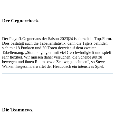
Der Gegnercheck.
Der Playoff-Gegner aus der Saison 2023|24 ist derzeit in Top-Form.
Dies bestätigt auch die Tabellenstatistik, denn die Tigers befinden
sich mit 18 Punkten und 30 Toren derzeit auf dem zweiten
Tabellenrang. „Straubing agiert mit viel Geschwindigkeit und spielt
sehr flexibel. Wir müssen daher versuchen, die Scheibe gut zu
bewegen und ihnen Raum sowie Zeit wegzunehmen“, so Steve
Walker. Insgesamt erwartet der Headcoach ein intensives Spiel.
Die Teamnews.