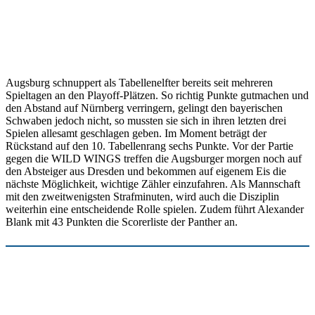
Augsburg schnuppert als Tabellenelfter bereits seit mehreren
Spieltagen an den Playoff-Plätzen. So richtig Punkte gutmachen und
den Abstand auf Nürnberg verringern, gelingt den bayerischen
Schwaben jedoch nicht, so mussten sie sich in ihren letzten drei
Spielen allesamt geschlagen geben. Im Moment beträgt der
Rückstand auf den 10. Tabellenrang sechs Punkte. Vor der Partie
gegen die WILD WINGS treffen die Augsburger morgen noch auf
den Absteiger aus Dresden und bekommen auf eigenem Eis die
nächste Möglichkeit, wichtige Zähler einzufahren. Als Mannschaft
mit den zweitwenigsten Strafminuten, wird auch die Disziplin
weiterhin eine entscheidende Rolle spielen. Zudem führt Alexander
Blank mit 43 Punkten die Scorerliste der Panther an.