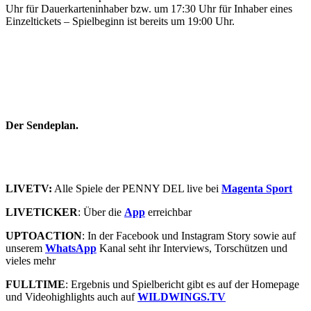
Uhr für Dauerkarteninhaber bzw. um 17:30 Uhr für Inhaber eines
Einzeltickets – Spielbeginn ist bereits um 19:00 Uhr.
Der Sendeplan.
LIVETV:
Alle Spiele der PENNY DEL live bei
Magenta Sport
LIVETICKER
: Über die
App
erreichbar
UPTOACTION
: In der Facebook und Instagram Story sowie auf
unserem
WhatsApp
Kanal seht ihr Interviews, Torschützen und
vieles mehr
FULLTIME
: Ergebnis und Spielbericht gibt es auf der Homepage
und Videohighlights auch auf
WILDWINGS.TV