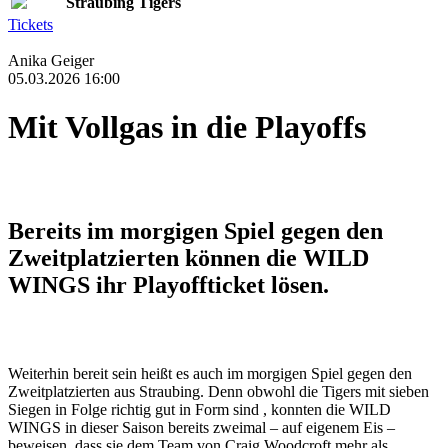
Straubing Tigers
Tickets
Anika Geiger
05.03.2026 16:00
Mit Vollgas in die Playoffs
Bereits im morgigen Spiel gegen den
Zweitplatzierten können die WILD
WINGS ihr Playoffticket lösen.
Weiterhin bereit sein heißt es auch im morgigen Spiel gegen den
Zweitplatzierten aus Straubing. Denn obwohl die Tigers mit sieben
Siegen in Folge richtig gut in Form sind , konnten die WILD
WINGS in dieser Saison bereits zweimal – auf eigenem Eis –
beweisen, dass sie dem Team von Craig Woodcroft mehr als