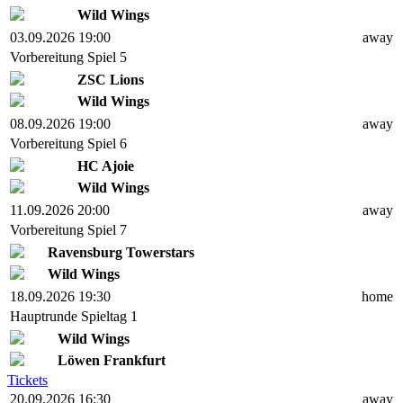
Wild Wings
03.09.2026 19:00
away
Vorbereitung Spiel 5
ZSC Lions
Wild Wings
08.09.2026 19:00
away
Vorbereitung Spiel 6
HC Ajoie
Wild Wings
11.09.2026 20:00
away
Vorbereitung Spiel 7
Ravensburg Towerstars
Wild Wings
18.09.2026 19:30
home
Hauptrunde Spieltag 1
Wild Wings
Löwen Frankfurt
Tickets
20.09.2026 16:30
away