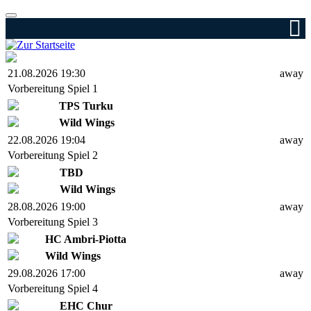
21.08.2026 19:30
away
Vorbereitung Spiel 1
TPS Turku
Wild Wings
22.08.2026 19:04
away
Vorbereitung Spiel 2
TBD
Wild Wings
28.08.2026 19:00
away
Vorbereitung Spiel 3
HC Ambri-Piotta
Wild Wings
29.08.2026 17:00
away
Vorbereitung Spiel 4
EHC Chur