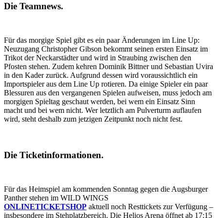
Die Teamnews.
Für das morgige Spiel gibt es ein paar Änderungen im Line Up:
Neuzugang Christopher Gibson bekommt seinen ersten Einsatz im
Trikot der Neckarstädter und wird in Straubing zwischen den
Pfosten stehen. Zudem kehren Dominik Bittner und Sebastian Uvira
in den Kader zurück. Aufgrund dessen wird voraussichtlich ein
Importspieler aus dem Line Up rotieren. Da einige Spieler ein paar
Blessuren aus den vergangenen Spielen aufweisen, muss jedoch am
morgigen Spieltag geschaut werden, bei wem ein Einsatz Sinn
macht und bei wem nicht. Wer letztlich am Pulverturm auflaufen
wird, steht deshalb zum jetzigen Zeitpunkt noch nicht fest.
Die Ticketinformationen.
Für das Heimspiel am kommenden Sonntag gegen die Augsburger
Panther stehen im WILD WINGS
ONLINETICKETSHOP
aktuell noch Resttickets zur Verfügung –
insbesondere im Stehplatzbereich. Die Helios Arena öffnet ab 17:15