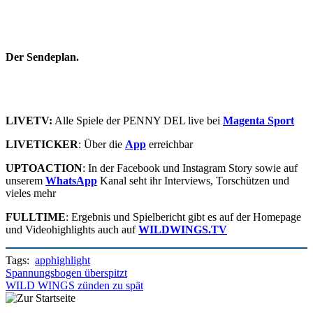
Der Sendeplan.
LIVETV:
Alle Spiele der PENNY DEL live bei
Magenta Sport
LIVETICKER
: Über die
App
erreichbar
UPTOACTION
: In der Facebook und Instagram Story sowie auf
unserem
WhatsApp
Kanal seht ihr Interviews, Torschützen und
vieles mehr
FULLTIME
: Ergebnis und Spielbericht gibt es auf der Homepage
und Videohighlights auch auf
WILDWINGS.TV
Tags:
apphighlight
Beitragsnavigation
Spannungsbogen überspitzt
WILD WINGS zünden zu spät