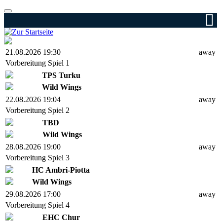
21.08.2026 19:30
away
Vorbereitung Spiel 1
TPS Turku
Wild Wings
22.08.2026 19:04
away
Vorbereitung Spiel 2
TBD
Wild Wings
28.08.2026 19:00
away
Vorbereitung Spiel 3
HC Ambri-Piotta
Wild Wings
29.08.2026 17:00
away
Vorbereitung Spiel 4
EHC Chur