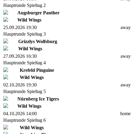
Hauptrunde Spieltag 2
Augsburger Panther
Wild Wings
25.09.2026 19:30
away
Hauptrunde Spieltag 3
Grizzlys Wolfsburg
Wild Wings
27.09.2026 16:30
away
Hauptrunde Spieltag 4
Krefeld Pinguine
Wild Wings
02.10.2026 19:30
away
Hauptrunde Spieltag 5
Nürnberg Ice Tigers
Wild Wings
04.10.2026 14:00
home
Hauptrunde Spieltag 6
Wild Wings