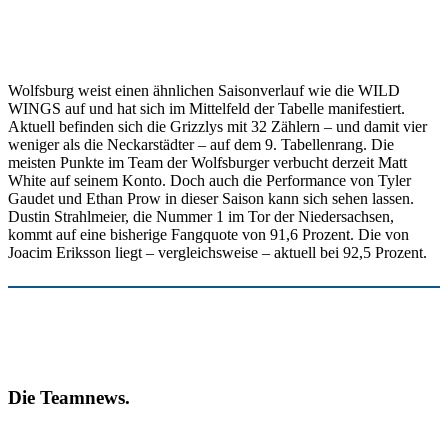
Wolfsburg weist einen ähnlichen Saisonverlauf wie die WILD
WINGS auf und hat sich im Mittelfeld der Tabelle manifestiert.
Aktuell befinden sich die Grizzlys mit 32 Zählern – und damit vier
weniger als die Neckarstädter – auf dem 9. Tabellenrang. Die
meisten Punkte im Team der Wolfsburger verbucht derzeit Matt
White auf seinem Konto. Doch auch die Performance von Tyler
Gaudet und Ethan Prow in dieser Saison kann sich sehen lassen.
Dustin Strahlmeier, die Nummer 1 im Tor der Niedersachsen,
kommt auf eine bisherige Fangquote von 91,6 Prozent. Die von
Joacim Eriksson liegt – vergleichsweise – aktuell bei 92,5 Prozent.
Die Teamnews.