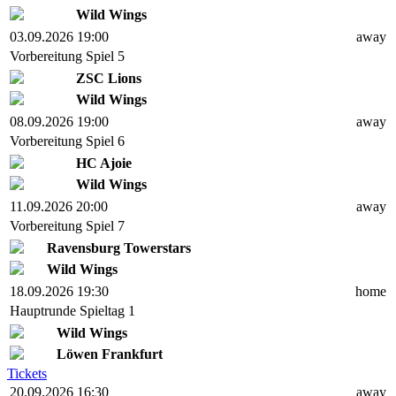
Wild Wings
03.09.2026 19:00
away
Vorbereitung Spiel 5
ZSC Lions
Wild Wings
08.09.2026 19:00
away
Vorbereitung Spiel 6
HC Ajoie
Wild Wings
11.09.2026 20:00
away
Vorbereitung Spiel 7
Ravensburg Towerstars
Wild Wings
18.09.2026 19:30
home
Hauptrunde Spieltag 1
Wild Wings
Löwen Frankfurt
Tickets
20.09.2026 16:30
away