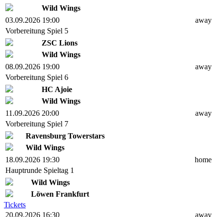
Wild Wings
03.09.2026 19:00
away
Vorbereitung Spiel 5
ZSC Lions
Wild Wings
08.09.2026 19:00
away
Vorbereitung Spiel 6
HC Ajoie
Wild Wings
11.09.2026 20:00
away
Vorbereitung Spiel 7
Ravensburg Towerstars
Wild Wings
18.09.2026 19:30
home
Hauptrunde Spieltag 1
Wild Wings
Löwen Frankfurt
Tickets
20.09.2026 16:30
away